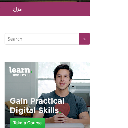
مزاح
ک