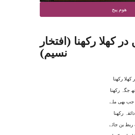
ھوم پیج
در کھلا رکھنا (افتخار
نسیم)
 کھلا رکھنا
ھ جگہ رکھنا
 جب بھی ملے
ائقہ رکھنا
ربط بن جائے