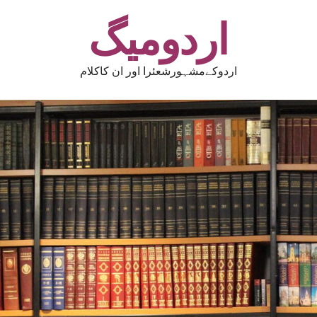
اردومیگ
اردوکےمشہورشعئرا اور ان کاکلام