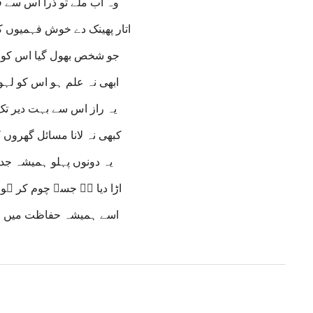
وہ اب ملے تو ذرا اس سے ف
اتار پھینک دے خوش فہمیوں 
جو شخص بھول گیا اس کو یاد
ابھی نہ علم ہو اس کو لہو
یہ راز اس سے بہت دیر تک 
کبھی نہ لانا مسائل گھروں 
یہ دونوں پہلو ہمیشہ جدا 
اڑا دیا ہے جسے چوم کر ہو
اسے ہمیشہ حفاظت میں اے 