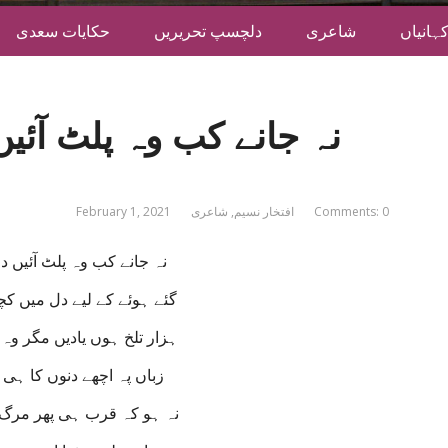
ہانیاں
شاعری
دلچسپ تحریریں
حکایات سعدی
نہ جانے کب وہ پلٹ آئیں 
Comments: 0
افتخار نسیم
,
شاعری
February 1, 2021
نہ جانے کب وہ پلٹ آئیں در
گئے ہوئے کے لیے دل میں کچ
ہزار تلخ ہوں یادیں مگر وہ
زباں پہ اچھے دنوں کا ہی ذ
نہ ہو کہ قرب ہی پھر مرگ 