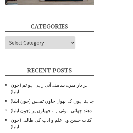
CATEGORIES
Categories
RECENT POSTS
ہر بار میرے سامنے آتی رہی ہو تم (جون
ایلیا)
چاہتا ہوں کہ بھول جاؤں تمہیں (جون ایلیا)
دھند چھائی ہوئی ہے جھیلوں پر (جون ایلیا)
کتاب حسن وہ علم و ادب کی طالبہ (جون
ایلیا)