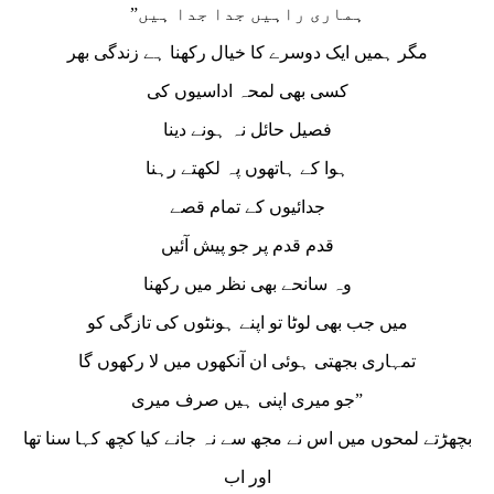
”ہماری راہیں جدا جدا ہیں
مگر ہمیں ایک دوسرے کا خیال رکھنا ہے زندگی بھر
کسی بھی لمحہ اداسیوں کی
فصیل حائل نہ ہونے دینا
ہوا کے ہاتھوں پہ لکھتے رہنا
جدائیوں کے تمام قصے
قدم قدم پر جو پیش آئیں
وہ سانحے بھی نظر میں رکھنا
میں جب بھی لوٹا تو اپنے ہونٹوں کی تازگی کو
تمہاری بجھتی ہوئی ان آنکھوں میں لا رکھوں گا
جو میری اپنی ہیں صرف میری”
بچھڑتے لمحوں میں اس نے مجھ سے نہ جانے کیا کچھ کہا سنا تھا
اور اب