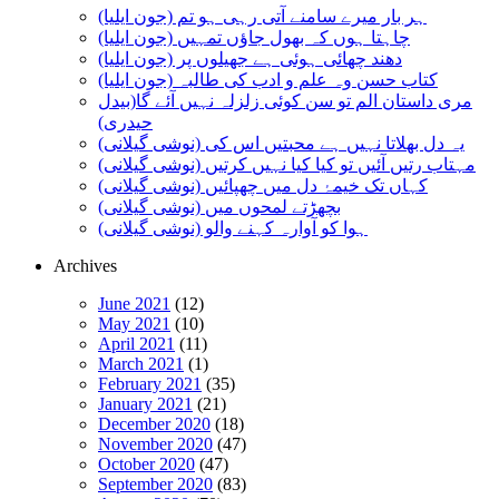
ہر بار میرے سامنے آتی رہی ہو تم (جون ایلیا)
چاہتا ہوں کہ بھول جاؤں تمہیں (جون ایلیا)
دھند چھائی ہوئی ہے جھیلوں پر (جون ایلیا)
کتاب حسن وہ علم و ادب کی طالبہ (جون ایلیا)
مری داستان الم تو سن کوئی زلزلہ نہیں آئے گا(بیدل
حیدری)
یہ دل بھلاتا نہیں ہے محبتیں اس کی (نوشی گیلانی)
مہتاب رتیں آئیں تو کیا کیا نہیں کرتیں (نوشی گیلانی)
کہاں تک خیمۂ دل میں چھپائیں (نوشی گیلانی)
بچھڑتے لمحوں میں (نوشی گیلانی)
ہوا کو آوارہ کہنے والو (نوشی گیلانی)
Archives
June 2021
(12)
May 2021
(10)
April 2021
(11)
March 2021
(1)
February 2021
(35)
January 2021
(21)
December 2020
(18)
November 2020
(47)
October 2020
(47)
September 2020
(83)