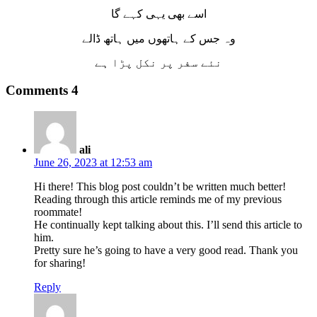
اسے بھی یہی کہے گا
وہ جس کے ہاتھوں میں ہاتھ ڈالے
نئے سفر پر نکل پڑا ہے
Comments
4
ali
June 26, 2023 at 12:53 am
Hi there! This blog post couldn’t be written much better!
Reading through this article reminds me of my previous
roommate!
He continually kept talking about this. I’ll send this article to
him.
Pretty sure he’s going to have a very good read. Thank you
for sharing!
Reply