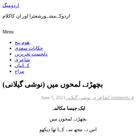
اردومیگ
اردوکےمشہورشعئرا اور ان کاکلام
Menu
ھوم پیج
حکایات سعدی
دلچسپ تحریریں
شاعری
کہانیاں
مزاح
بچھڑتے لمحوں میں (نوشی گیلانی)
June 5, 2021
نوشی گیلانی
,
شاعری
Comments: 4
ایک جیسا مکالمہ
بچھڑتے لمحوں میں
اس نے مجھ سے کہا تھا دیکھو