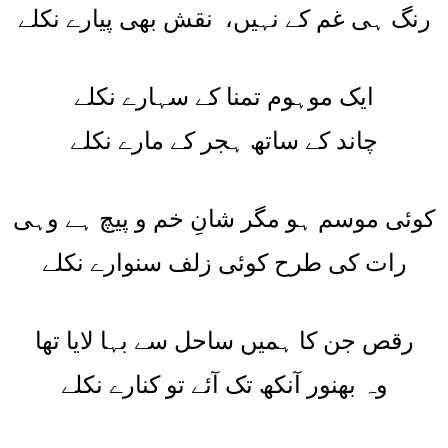
رنگ ہی غم کے نہیں، نقش بھی پیارے نکلے
ایک موہوم تمنا کے سہارے نکلے
چاند کے ساتھ ہجر کے مارے نکلے
کوئی موسم ہو مگر شانِ خم و پیچ ہے وہی
رات کی طرح کوئی زلف سنوارے نکلے
رقص جن کا ہمیں ساحل سے بہا لایا تھا
وہ بھنور آنکھ تک آئے تو کنارے نکلے