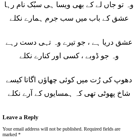
وہ تو جاں لے کے بھی ویسا ہی سبُک نام رہا
عشق کے باب میں سب جرم ہمارے نکلے
عشق دریا ہے ، جو تیرے وہ تہی دست رہے
وہ جو ڈوبے ، کسی اور کنارے نکلے
دھوپ کی رُت میں کوئی چھاؤں اگاتا کیسے
شاخ پھوٹی تھی کہ ہمسایوں کے آرے نکلے
Leave a Reply
Your email address will not be published.
Required fields are
marked
*