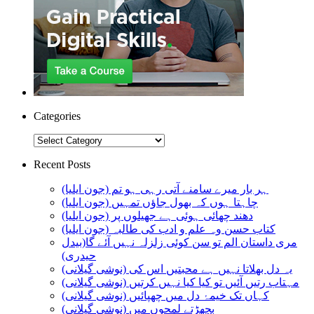
Categories
Categories
Recent Posts
ہر بار میرے سامنے آتی رہی ہو تم (جون ایلیا)
چاہتا ہوں کہ بھول جاؤں تمہیں (جون ایلیا)
دھند چھائی ہوئی ہے جھیلوں پر (جون ایلیا)
کتاب حسن وہ علم و ادب کی طالبہ (جون ایلیا)
مری داستان الم تو سن کوئی زلزلہ نہیں آئے گا(بیدل
حیدری)
یہ دل بھلاتا نہیں ہے محبتیں اس کی (نوشی گیلانی)
مہتاب رتیں آئیں تو کیا کیا نہیں کرتیں (نوشی گیلانی)
کہاں تک خیمۂ دل میں چھپائیں (نوشی گیلانی)
بچھڑتے لمحوں میں (نوشی گیلانی)