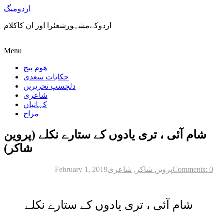
اردومیگ
اردوکےمشہورشعئرا اور ان کاکلام
Menu
ھوم پیج
حکایات سعدی
دلچسپ تحریریں
شاعری
کہانیاں
مزاح
شام آئی ، تری یادوں کے ستارے نکلے (پروین
شاکر)
Comments: 0
پروین شاکر
,
شاعری
February 1, 2019
شام آئی ، تری یادوں کے ستارے نکلے