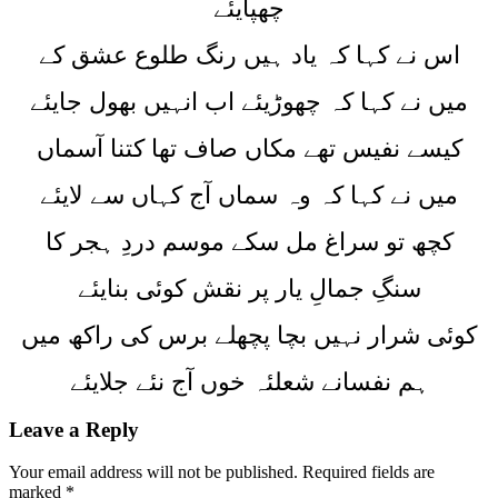
چھپایئے
اس نے کہا کہ یاد ہیں رنگ طلوع عشق کے
میں نے کہا کہ چھوڑیئے اب انہیں بھول جایئے
کیسے نفیس تھے مکاں صاف تھا کتنا آسماں
میں نے کہا کہ وہ سماں آج کہاں سے لایئے
کچھ تو سراغ مل سکے موسم دردِ ہجر کا
سنگِ جمالِ یار پر نقش کوئی بنایئے
کوئی شرار نہیں بچا پچھلے برس کی راکھ میں
ہم نفسانے شعلئہ خوں آج نئے جلایئے
Leave a Reply
Your email address will not be published.
Required fields are
marked
*