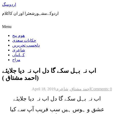
اردومیگ
اردوکےمشہورشعئرا اور ان کاکلام
Menu
ھوم پیج
حکایات سعدی
دلچسپ تحریریں
شاعری
کہانیاں
مزاح
اب نہ بہل سکے گا دل اب نہ دیا جلایئے
(احمد مشتاق )
Comments: 0
احمد مشتاق
,
شاعری
April 18, 2019
اب نہ بہل سکے گا دل اب نہ دیا جلایئے
عشق و ہوس ہیں سب فریب آپ سے کیا