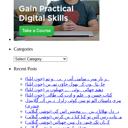
Categories
Categories
Recent Posts
ہر بار میرے سامنے آتی رہی ہو تم (جون ایلیا)
چاہتا ہوں کہ بھول جاؤں تمہیں (جون ایلیا)
دھند چھائی ہوئی ہے جھیلوں پر (جون ایلیا)
کتاب حسن وہ علم و ادب کی طالبہ (جون ایلیا)
مری داستان الم تو سن کوئی زلزلہ نہیں آئے گا(بیدل
حیدری)
یہ دل بھلاتا نہیں ہے محبتیں اس کی (نوشی گیلانی)
مہتاب رتیں آئیں تو کیا کیا نہیں کرتیں (نوشی گیلانی)
کہاں تک خیمۂ دل میں چھپائیں (نوشی گیلانی)
بچھڑتے لمحوں میں (نوشی گیلانی)