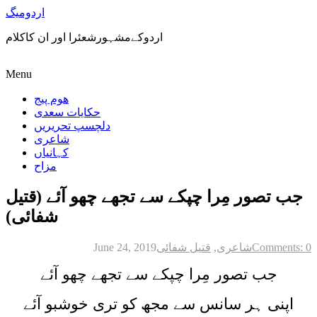
اردومیگ
اردوکےمشہورشعئرا اور ان کاکلام
Menu
ھوم پیج
حکایات سعدی
دلچسپ تحریریں
شاعری
کہانیاں
مزاح
جب تصور مِرا چپکے سے تجھے چھو آئے (قتیل
شفائی)
Comments: 0
شاعری
,
قتیل شفائی
June 24, 2019
جب تصور مِرا چپکے سے تجھے چھو آئے
اپنی ہر سانس سے مجھ کو تری خوشبو آئے