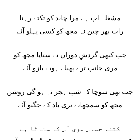
مشغلہ اب ہے مرا چاند کو تکتے رہنا
رات بھر چین نہ مجھ کو کسی پہلو آئے
جب کبھی گردشِ دوراں نے ستایا مجھ کو
مری جانب ترے پھیلے ہوئے بازو آئے
جب بھی سوچا کہ شبِ ہجر نہ ہو گی روشن
مجھ کو سمجھانے تری یاد کے جگنو آئے
کتنا حساس مری آس کا سناٹا ہے