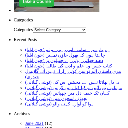
Categories
Categories
Recent Posts
ہر بار میرے سامنے آتی رہی ہو تم (جون ایلیا)
چاہتا ہوں کہ بھول جاؤں تمہیں (جون ایلیا)
دھند چھائی ہوئی ہے جھیلوں پر (جون ایلیا)
کتاب حسن وہ علم و ادب کی طالبہ (جون ایلیا)
مری داستان الم تو سن کوئی زلزلہ نہیں آئے گا(بیدل
حیدری)
یہ دل بھلاتا نہیں ہے محبتیں اس کی (نوشی گیلانی)
مہتاب رتیں آئیں تو کیا کیا نہیں کرتیں (نوشی گیلانی)
کہاں تک خیمۂ دل میں چھپائیں (نوشی گیلانی)
بچھڑتے لمحوں میں (نوشی گیلانی)
ہوا کو آوارہ کہنے والو (نوشی گیلانی)
Archives
June 2021
(12)