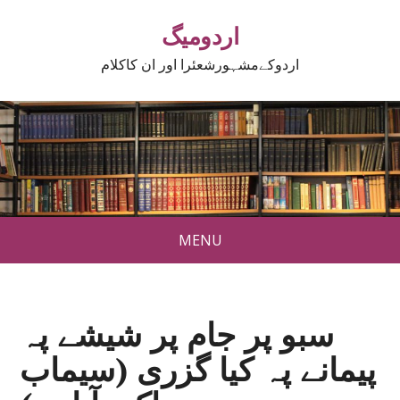
اردومیگ
اردوکےمشہورشعئرا اور ان کاکلام
MENU
سبو پر جام پر شیشے پہ
پیمانے پہ کیا گزری (سیماب