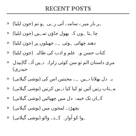
RECENT POSTS
ہر بار میرے سامنے آتی رہی ہو تم (جون ایلیا)
چاہتا ہوں کہ بھول جاؤں تمہیں (جون ایلیا)
دھند چھائی ہوئی ہے جھیلوں پر (جون ایلیا)
کتاب حسن وہ علم و ادب کی طالبہ (جون ایلیا)
مری داستان الم تو سن کوئی زلزلہ نہیں آئے گا(بیدل
حیدری)
یہ دل بھلاتا نہیں ہے محبتیں اس کی (نوشی گیلانی)
مہتاب رتیں آئیں تو کیا کیا نہیں کرتیں (نوشی گیلانی)
کہاں تک خیمۂ دل میں چھپائیں (نوشی گیلانی)
بچھڑتے لمحوں میں (نوشی گیلانی)
ہوا کو آوارہ کہنے والو (نوشی گیلانی)