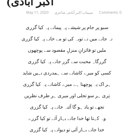
اکبر آبادی)
Comments: 0
سیماب اکبر آبادی
,
شاعری
May 11, 2020
سبو پر جام پر شیشے پہ پیمانے پہ کیا گزری
نہ جانے میں نے توبہ کی تو مے خانے پہ کیا گزری
ملیں تو فائزانِ منزلِ مقصود سے پوچھوں
گزرگاہِ محبت سے گزر جانے پہ کیا گزری
کسی کو میرے کاشانے سے ہمدردی نہیں شاید
ہر اک یہ پوچھتا ہے میرے کاشانے پہ کیا گزری
تِری ہر سو تجلی اور میری ہر طرف نظریں
تجھے تو یاد ہو گا آئنہ خانے پہ کیا گزری
وہ کہتا تھا خدا جانے بہار آئے تو کیا گزرے
خدا جانے بہار آئی تو دیوانے پہ کیا گزری