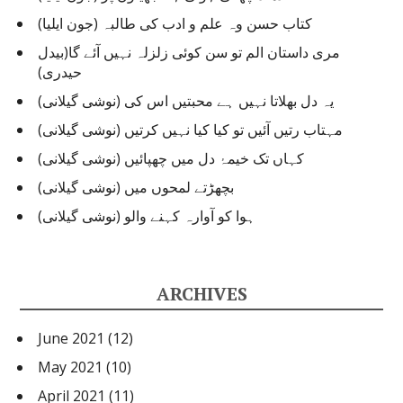
کتاب حسن وہ علم و ادب کی طالبہ (جون ایلیا)
مری داستان الم تو سن کوئی زلزلہ نہیں آئے گا(بیدل
حیدری)
یہ دل بھلاتا نہیں ہے محبتیں اس کی (نوشی گیلانی)
مہتاب رتیں آئیں تو کیا کیا نہیں کرتیں (نوشی گیلانی)
کہاں تک خیمۂ دل میں چھپائیں (نوشی گیلانی)
بچھڑتے لمحوں میں (نوشی گیلانی)
ہوا کو آوارہ کہنے والو (نوشی گیلانی)
ARCHIVES
June 2021
(12)
May 2021
(10)
April 2021
(11)