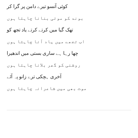
کوئی آنسو تیرے دامن پر گرا کر
بوند کو موتی بنانا چاہتا ہوں
تھک گیا میں کرتے کرتے یاد تجھ کو
اب تجھے میں یاد آنا چاہتا ہوں
چھا رہا ہے ساری بستی میں اندھیرا
روشنی کو گھر بلانا چاہتا ہوں
آخری ہچکی ترے زانو پہ آئے
موت بھی میں شاعرانہ چاہتا ہوں