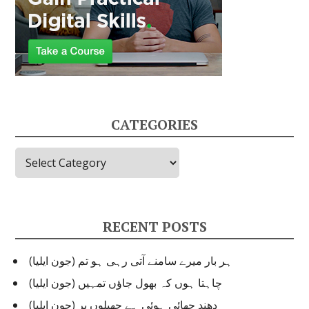
CATEGORIES
C
a
t
e
g
RECENT POSTS
o
r
ہر بار میرے سامنے آتی رہی ہو تم (جون ایلیا)
i
e
چاہتا ہوں کہ بھول جاؤں تمہیں (جون ایلیا)
s
دھند چھائی ہوئی ہے جھیلوں پر (جون ایلیا)