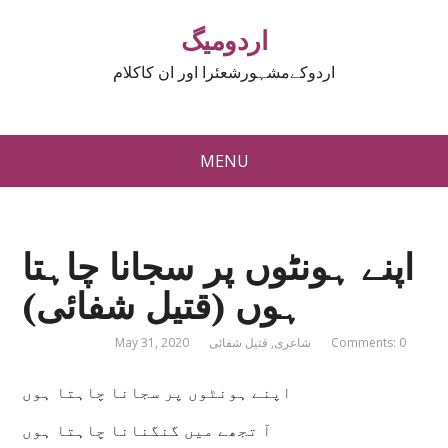
اردومیگ
اردوکےمشہورشعئرا اور ان کاکلام
MENU
اپنے ہونٹوں پر سجانا چاہتا
ہوں (قتیل شفائی)
Comments: 0
شاعری
,
قتیل شفائی
May 31, 2020
اپنے ہونٹوں پر سجانا چاہتا ہوں
آ تجھے میں گنگنانا چاہتا ہوں