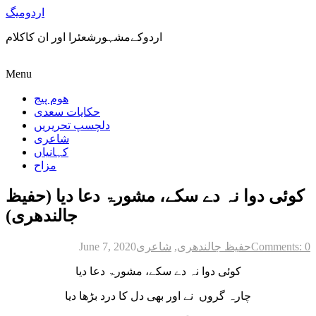
اردومیگ
اردوکےمشہورشعئرا اور ان کاکلام
Menu
ھوم پیج
حکایات سعدی
دلچسپ تحریریں
شاعری
کہانیاں
مزاح
کوئی دوا نہ دے سکے، مشورۃ دعا دیا (حفیظ
جالندھری)
Comments: 0
حفیظ جالندھری
,
شاعری
June 7, 2020
کوئی دوا نہ دے سکے، مشورۃ دعا دیا
چارہ گروں نے اور بھی دل کا درد بڑھا دیا