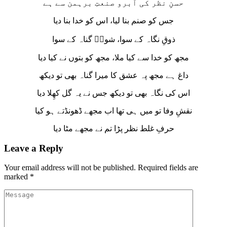
حسنِ نظر کی آبرو صنعتِ برہمن سے ہے
جس کو صنم بنا لیا، اس کو خدا بنا دیا
ذوقِ نگاہ کے سوا، شوقؐ گناہ کے سوا
مجھ کو خدا سے کیا ملا، مجھ کو بتوں نے کیا دیا
داغ ہے مجھ پہ عشق کا میرا گناہ بھی تو دیکھ
اس کی نگاہ بھی تو دیکھ جس نے یہ گل کھِلا دیا
نقشِ وفا تو میں ہی تھا اب مجھے ڈھونڈتے ہو کیا
حرفِ غلط نظر پڑا تم نے مجھے مٹا دیا
Leave a Reply
Your email address will not be published.
Required fields are
marked
*