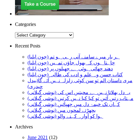
Categories
Categories
Recent Posts
ہر بار میرے سامنے آتی رہی ہو تم (جون ایلیا)
چاہتا ہوں کہ بھول جاؤں تمہیں (جون ایلیا)
دھند چھائی ہوئی ہے جھیلوں پر (جون ایلیا)
کتاب حسن وہ علم و ادب کی طالبہ (جون ایلیا)
مری داستان الم تو سن کوئی زلزلہ نہیں آئے گا(بیدل
حیدری)
یہ دل بھلاتا نہیں ہے محبتیں اس کی (نوشی گیلانی)
مہتاب رتیں آئیں تو کیا کیا نہیں کرتیں (نوشی گیلانی)
کہاں تک خیمۂ دل میں چھپائیں (نوشی گیلانی)
بچھڑتے لمحوں میں (نوشی گیلانی)
ہوا کو آوارہ کہنے والو (نوشی گیلانی)
Archives
June 2021
(12)