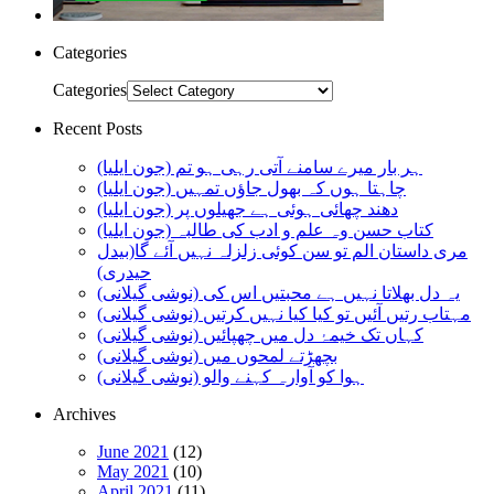
Categories
Categories
Recent Posts
ہر بار میرے سامنے آتی رہی ہو تم (جون ایلیا)
چاہتا ہوں کہ بھول جاؤں تمہیں (جون ایلیا)
دھند چھائی ہوئی ہے جھیلوں پر (جون ایلیا)
کتاب حسن وہ علم و ادب کی طالبہ (جون ایلیا)
مری داستان الم تو سن کوئی زلزلہ نہیں آئے گا(بیدل
حیدری)
یہ دل بھلاتا نہیں ہے محبتیں اس کی (نوشی گیلانی)
مہتاب رتیں آئیں تو کیا کیا نہیں کرتیں (نوشی گیلانی)
کہاں تک خیمۂ دل میں چھپائیں (نوشی گیلانی)
بچھڑتے لمحوں میں (نوشی گیلانی)
ہوا کو آوارہ کہنے والو (نوشی گیلانی)
Archives
June 2021
(12)
May 2021
(10)
April 2021
(11)