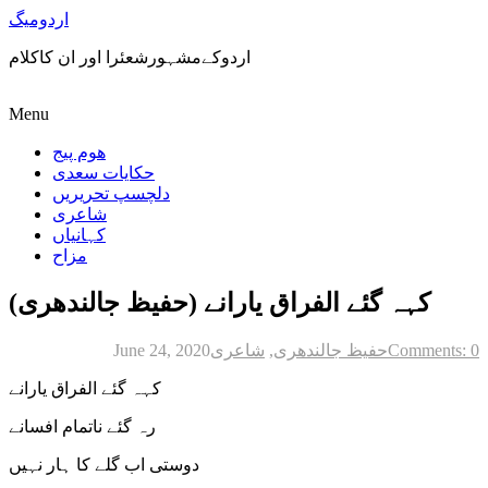
اردومیگ
اردوکےمشہورشعئرا اور ان کاکلام
Menu
ھوم پیج
حکایات سعدی
دلچسپ تحریریں
شاعری
کہانیاں
مزاح
کہہ گئے الفراق یارانے (حفیظ جالندھری)
Comments: 0
حفیظ جالندھری
,
شاعری
June 24, 2020
کہہ گئے الفراق یارانے
رہ گئے ناتمام افسانے
دوستی اب گلے کا ہار نہیں