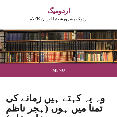
اردومیگ
اردوکےمشہورشعئرا اور ان کاکلام
MENU
وہ یہ کہتے ہیں زمانے کی
تمنا میں ہوں (ہجر ناظم