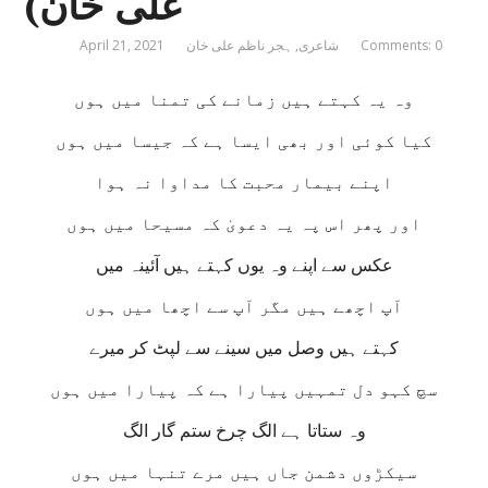
علی خان)
Comments: 0
شاعری
,
ہجر ناظم علی خان
April 21, 2021
وہ یہ کہتے ہیں زمانے کی تمنا میں ہوں
کیا کوئی اور بھی ایسا ہے کہ جیسا میں ہوں
اپنے بیمار محبت کا مداوا نہ ہوا
اور پھر اس پہ یہ دعویٰ کہ مسیحا میں ہوں
عکس سے اپنے وہ یوں کہتے ہیں آئینہ میں
آپ اچھے ہیں مگر آپ سے اچھا میں ہوں
کہتے ہیں وصل میں سینے سے لپٹ کر میرے
سچ کہو دل تمہیں پیارا ہے کہ پیارا میں ہوں
وہ ستاتا ہے الگ چرخ ستم گار الگ
سیکڑوں دشمن جاں ہیں مرے تنہا میں ہوں