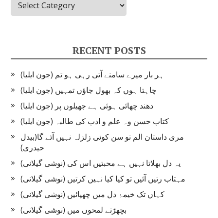
RECENT POSTS
ہر بار میرے سامنے آتی رہی ہو تم (جون ایلیا)
چاہتا ہوں کہ بھول جاؤں تمہیں (جون ایلیا)
دھند چھائی ہوئی ہے جھیلوں پر (جون ایلیا)
کتاب حسن وہ علم و ادب کی طالبہ (جون ایلیا)
مری داستان الم تو سن کوئی زلزلہ نہیں آئے گا(بیدل
حیدری)
یہ دل بھلاتا نہیں ہے محبتیں اس کی (نوشی گیلانی)
مہتاب رتیں آئیں تو کیا کیا نہیں کرتیں (نوشی گیلانی)
کہاں تک خیمۂ دل میں چھپائیں (نوشی گیلانی)
بچھڑتے لمحوں میں (نوشی گیلانی)